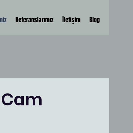
miz
Referanslarımız
İletişim
Blog
e Cam