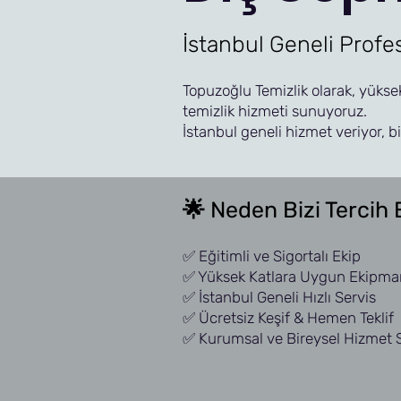
İstanbul Geneli Profe
Topuzoğlu Temizlik olarak, yüksek
temizlik hizmeti sunuyoruz.
İstanbul geneli hizmet veriyor, bi
🌟 Neden Bizi Tercih 
✅ Eğitimli ve Sigortalı Ekip
✅ Yüksek Katlara Uygun Ekipman
✅ İstanbul Geneli Hızlı Servis
✅ Ücretsiz Keşif & Hemen Teklif
✅ Kurumsal ve Bireysel Hizmet 