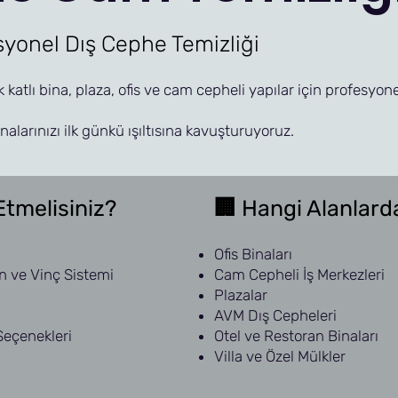
syonel Dış Cephe Temizliği
 katlı bina, plaza, ofis ve cam cepheli yapılar için profesyon
nalarınızı ilk günkü ışıltısına kavuşturuyoruz.
Etmelisiniz?
🏢 Hangi Alanlard
Ofis Binaları
 ve Vinç Sistemi
Cam Cepheli İş Merkezleri
Plazalar
AVM Dış Cepheleri
Seçenekleri
Otel ve Restoran Binaları
Villa ve Özel Mülkler