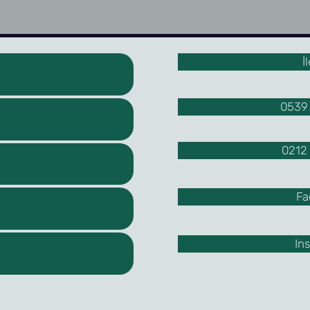
İ
0539 
0212 
Fa
In