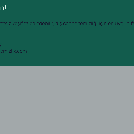
n!
siz keşif talep edebilir, dış cephe temizliği için en uygun fiyat
ç
emizlik.com