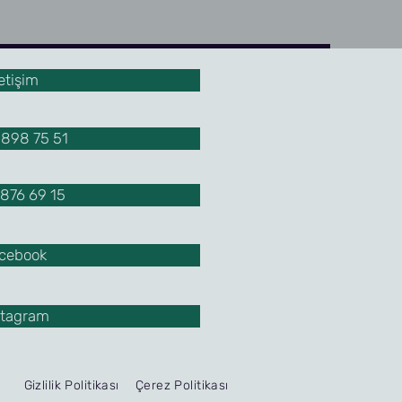
letişim
898 75 51
876 69 15
cebook
stagram
Gizlilik Politikası
Çerez Politikası