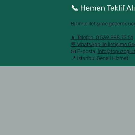
📞 Hemen Teklif Alı
Bizimle iletişime geçerek ücret
📱 Telefon: 0 539 898 75 51
💬 WhatsApp ile İletişime Ge
📧 E-posta:
info@topuzoglut
📍 İstanbul Geneli Hizmet