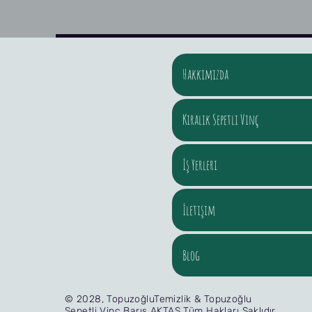
Hakkımızda
Kiralık Sepetli Vinç
İş Yerleri
İletişim
Blog
© 2028, TopuzoğluTemizlik & Topuzoğlu
Sepetli Vinç Barış AKTAŞ Tüm Hakları Saklıdır.