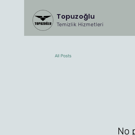
Topuzoğlu
Temizlik Hizmetleri
All Posts
No p