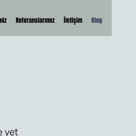
miz
Referanslarımız
İletişim
Blog
e yet