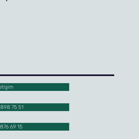
letişim
898 75 51
876 69 15