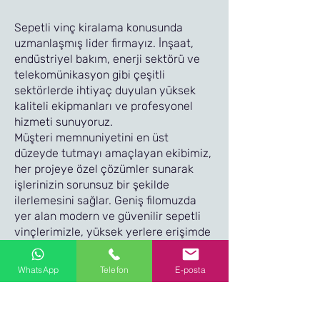
Sepetli vinç kiralama konusunda
uzmanlaşmış lider firmayız. İnşaat,
endüstriyel bakım, enerji sektörü ve
telekomünikasyon gibi çeşitli
sektörlerde ihtiyaç duyulan yüksek
kaliteli ekipmanları ve profesyonel
hizmeti sunuyoruz.
Müşteri memnuniyetini en üst
düzeyde tutmayı amaçlayan ekibimiz,
her projeye özel çözümler sunarak
işlerinizin sorunsuz bir şekilde
ilerlemesini sağlar. Geniş filomuzda
yer alan modern ve güvenilir sepetli
vinçlerimizle, yüksek yerlere erişimde
güvenilir ve etkili bir çözüm
sunuyoruz.
WhatsApp
Telefon
E-posta
Hizmetlerimiz:
Esnek Kiralama Seçenekleri:
Projelerinizin gereksinimlerine uygun