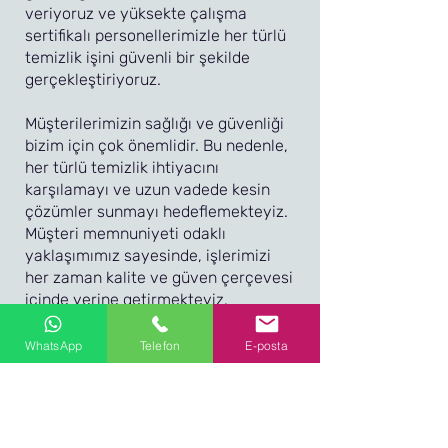
veriyoruz ve yüksekte çalışma
sertifikalı personellerimizle her türlü
temizlik işini güvenli bir şekilde
gerçekleştiriyoruz.
Müşterilerimizin sağlığı ve güvenliği
bizim için çok önemlidir. Bu nedenle,
her türlü temizlik ihtiyacını
karşılamayı ve uzun vadede kesin
çözümler sunmayı hedeflemekteyiz.
Müşteri memnuniyeti odaklı
yaklaşımımız sayesinde, işlerimizi
her zaman kalite ve güven çerçevesi
içinde yerine getirmekteyiz.
Topuzoğlu Temizlik, sektördeki
WhatsApp
Telefon
E-posta
tecrübesi, uzman ekibi ve kaliteli
ekipmanları ile her zaman en iyi
hizmeti sunmayı hedeflemektedir.
Müşterilerimizin memnuniyeti ve