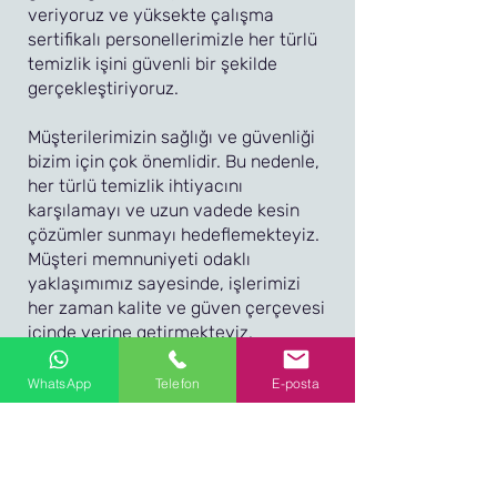
veriyoruz ve yüksekte çalışma
sertifikalı personellerimizle her türlü
temizlik işini güvenli bir şekilde
gerçekleştiriyoruz.
Müşterilerimizin sağlığı ve güvenliği
bizim için çok önemlidir. Bu nedenle,
her türlü temizlik ihtiyacını
karşılamayı ve uzun vadede kesin
çözümler sunmayı hedeflemekteyiz.
Müşteri memnuniyeti odaklı
yaklaşımımız sayesinde, işlerimizi
her zaman kalite ve güven çerçevesi
içinde yerine getirmekteyiz.
Topuzoğlu Temizlik, sektördeki
WhatsApp
Telefon
E-posta
tecrübesi, uzman ekibi ve kaliteli
ekipmanları ile her zaman en iyi
hizmeti sunmayı hedeflemektedir.
Müşterilerimizin memnuniyeti ve